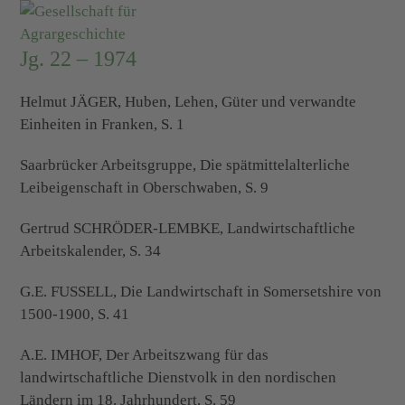
Skip
Open
Close
to
mobile
mobile
content
Jg. 22 – 1974
menu
menu
Helmut JÄGER, Huben, Lehen, Güter und verwandte
Einheiten in Franken, S. 1
Saarbrücker Arbeitsgruppe, Die spätmittelalterliche
Leibeigenschaft in Oberschwaben, S. 9
Gertrud SCHRÖDER-LEMBKE, Landwirtschaftliche
Arbeitskalender, S. 34
G.E. FUSSELL, Die Landwirtschaft in Somersetshire von
1500-1900, S. 41
A.E. IMHOF, Der Arbeitszwang für das
landwirtschaftliche Dienstvolk in den nordischen
Ländern im 18. Jahrhundert, S. 59