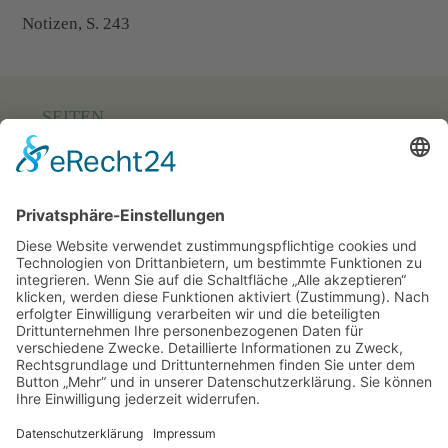
Notizen, S. 243
SEITEN
Startseite
Über uns
Zeitschrift – Journal ZAA
Aktivitäten
Info-Service
Kontakt
RECHTLICHES
Impressum