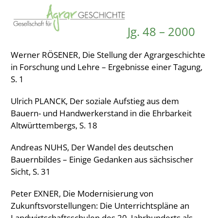
Open
Close
Skip
to
mobile
mobile
Jg. 48 – 2000
content
menu
menu
Werner RÖSENER, Die Stellung der Agrargeschichte
in Forschung und Lehre – Ergebnisse einer Tagung,
S. 1
Ulrich PLANCK, Der soziale Aufstieg aus dem
Bauern- und Handwerkerstand in die Ehrbarkeit
Altwürttembergs, S. 18
Andreas NUHS, Der Wandel des deutschen
Bauernbildes – Einige Gedanken aus sächsischer
Sicht, S. 31
Peter EXNER, Die Modernisierung von
Zukunftsvorstellungen: Die Unterrichtspläne an
Landwirtschaftsschulen des 20. Jahrhunderts als