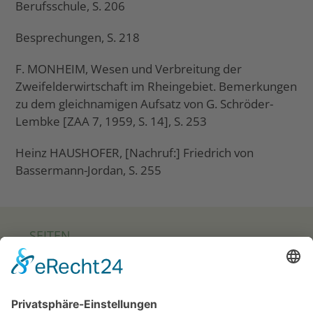
Berufsschule, S. 206
Besprechungen, S. 218
F. MONHEIM, Wesen und Verbreitung der
Zweifelderwirtschaft im Rheingebiet. Bemerkungen
zu dem gleichnamigen Aufsatz von G. Schröder-
Lembke [ZAA 7, 1959, S. 14], S. 253
Heinz HAUSHOFER, [Nachruf:] Friedrich von
Bassermann-Jordan, S. 255
SEITEN
Startseite
Über uns
Zeitschrift – Journal ZAA