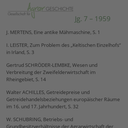
Open
Close
Skip
to
mobile
mobile
Jg. 7 – 1959
content
menu
menu
J. MERTENS, Eine antike Mähmaschine, S. 1
I. LEISTER, Zum Problem des „Keltischen Einzelhofs“
in Irland, S. 3
Gertrud SCHRÖDER-LEMBKE, Wesen und
Verbreitung der Zweifelderwirtschaft im
Rheingebiet, S. 14
Walter ACHILLES, Getreidepreise und
Getreidehandelsbeziehungen europäischer Räume
im 16. und 17. Jahrhundert, S. 32
W. SCHUBRING, Betriebs- und
Grundbesitzverhältnisse der Agrarwirtschaft der